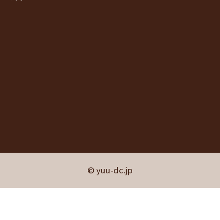
© yuu-dc.jp