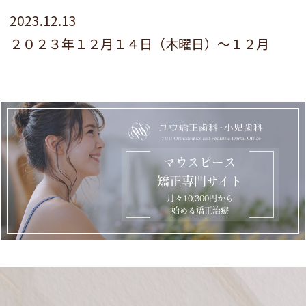
2023.12.13
２０２３年１２月１４日（木曜日）～１２月
休診
１７日（日曜日）は
となります。急患
の方は当院HP、「患者様お問い合わせ」フォ
ームからお問い合わせください。
2023.11.14
マウスピース
２０２３年１１月の休診日の御知ら
矯正専門サイト
せです。
月々
10,300
円
から
学会・講演会・講習会などにより休
始める
矯正治療
診が多くなる時期です。ご了承ください。
１１月１５日（水）終日休診、１６日（木）
終日休診、１７日（金）午前中休診、１８日
（土）終日休診、１９日（日）終日休診、２
０日（月）終日休診、２３日（木）終日休