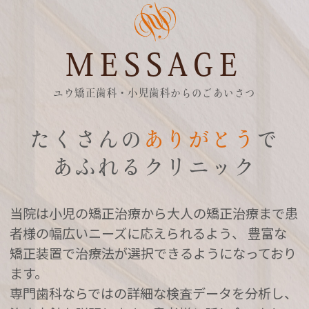
診、２４日（金）午後休診、２５日（土）終
日休診、２６日（日）終日休診、３０日
MESSAGE
（木）終日休診
2023.10.31
ユウ矯正歯科・小児歯科からのごあいさつ
２０２３年１１月１日（水）～１１月３日
たくさんの
ありがとう
で
休診
（金）学会参加の為
となります。
あふれるクリニック
2023.09.04
２０２３年９月６日（水）、９月７日（木）
当院は小児の矯正治療から大人の矯正治療まで
患
は医院メンテナンスの為、休診となります。急
者様の幅広いニーズに応えられるよう、
豊富な
患対応は当院HP「患者様お問い合わせフォー
矯正装置で治療法が選択できるようになっており
ム」からご連絡ください。
ます。
専門歯科ならではの詳細な検査データを分析し、