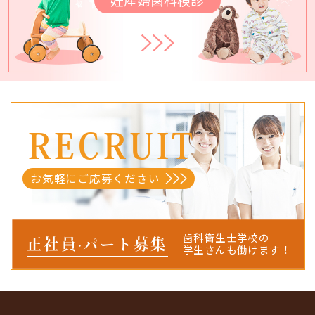
妊産婦歯科検診
RECRUIT
お気軽にご応募ください
歯科衛生士学校の
正社員·パート
募集
学生さんも働けます！