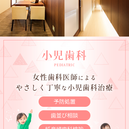
小児歯科
PEDIATRIC
女性歯科医師
による
やさしく丁寧
小児歯科治療
な
予防処置
歯並び相談