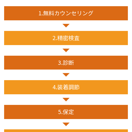
1.無料
カウンセリング
2.精密検査
3.診断
4.装着調節
5.保定